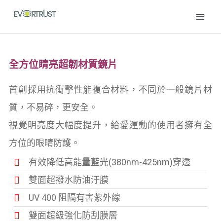
跳
MAI
至
MEN
主
要
內
全方位睛亮超韌材質鏡片
容
首創採用抗衝擊性能複合材料，不同於一般鏡片材
質，不易碎，更安全。
視覺明亮度大幅度提升，給愛運動的使用者擁有全
方位的眼睛防護。
有效降低高能量藍光(380nm-425nm)穿透
雙面超撥水防油汙膜
UV 400 阻隔有害紫外線
雙面超級強化防刮膜層