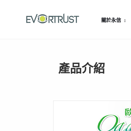
跳
至
關於永信
主
要
內
容
產品介紹