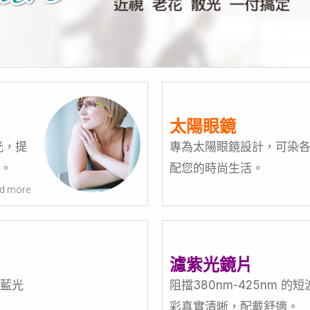
太陽眼鏡
光，提
專為太陽眼鏡設計，可染
。
配您的時尚生活。
d more
濾紫光鏡片
藍光
阻擋380nm-425nm 的
彩真實清晰，配戴舒適。