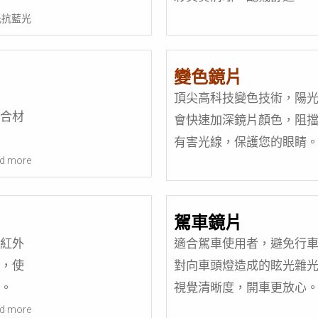
光抗藍光
變色鏡片
頂尖高科技變色技術，陽
合材
會快速加深鏡片顏色，阻
有害光線，保護您的眼睛
d more
駕車鏡片
紅外
適合駕車使用者，避免行
，使
對向車頭燈造成的眩光雜
。
視覺清晰度，開車更放心
d more